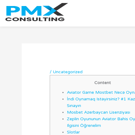
Skip
to
content
/
Uncategorized
Content
Aviator Game Mostbet Necə Oyn
İndi Oynamaq Istəyirsiniz? #1 Ka
Sınayın
Mosbet Azerbaycan Lisenziyası
Zeplin Oyununun Aviator Bahis O
Ilgisini Öğrenelim
Slotlar