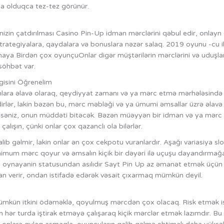
a olduqca tez-tez görünür.
şinizin çatdırılması Casino Pin-Up idman mərclərini qəbul edir, onlayn c
rategiyalara, qaydalara və bonuslara nəzər salaq. 2019 oyunu -cu i
aya Birdən çox oyunçuOnlar digər müştərilərin mərclərini və uduşlarını 
söhbət var.
gisini Öğrenelim
anlara əlavə olaraq, qeydiyyat zamanı və ya mərc etmə mərhələsind
rlər, lakin bəzən bu, mərc məbləği və ya ümumi əmsallar üzrə əlavə f
məsəniz, onun müddəti bitəcək. Bəzən müəyyən bir idman və ya mərc
lışın, çünki onlar çox qazanclı ola bilərlər.
lib gəlmir, lakin onlar ən çox cekpotu vuranlardır. Aşağı variasiya slo
inimum mərc qoyur və əmsalın kiçik bir dəyəri ilə uçuşu dayandırmağa
arı oynayanin statusundan asılıdır Sayt Pin Up az əmanət etmək üçün 
 verir, ondan istifadə edərək vəsait çıxarmaq mümkün deyil.
 mümkün itkini ödəməklə, qoyulmuş mərcdən çox olacaq. Risk etmək
 hər turda iştirak etməyə çalışaraq kiçik mərclər etmək lazımdır. Bu