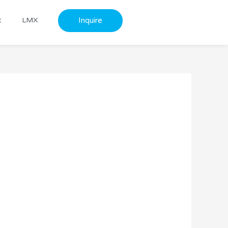
Inquire
t
LMX