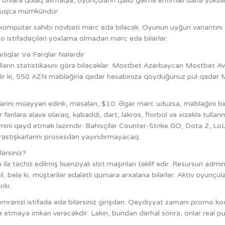
, onlara qulaq asmaqla, oyunçuların qalib gəlmə ehtimalı daha yüks
olduqca mümkündür.
di kompüter sahibi növbəti mərc edə biləcək. Oyunun uyğun variantı
no istifadəçiləri yoxlama olmadan mərc edə bilərlər.
lıqlar Və Fərqlər Nələrdir
ndların statistikasını görə biləcəklər. Mostbet Azərbaycan Mostbe
dir ki, 550 AZN məbləğinə qədər hesabınıza qoyduğunuz pul qədər 
ərini müəyyən edirik, məsələn, $10. Əgər mərc uduzsa, məbləğini bir
fənlərə əlavə olaraq, kabaddi, dart, lakros, florbol və xizəklə tullanma
çimini qeyd etmək lazımdır. Bahisçilər Counter-Strike GO, Dota 2, LoL
rəstişkarlarını prosesdən yayındırmayacaq.
ərsiniz?
 təchiz edilmiş lisenziyalı slot maşınları təklif edir. Resursun admini
, belə ki, müştərilər ədalətli qumara arxalana bilərlər. Aktiv oyunçula
lir.
 nömrənizi istifadə edə bilərsiniz girişdən. Qeydiyyat zamanı promo 
etməyə imkan verəcəkdir. Lakin, bundan dərhal sonra, onlar real pul k