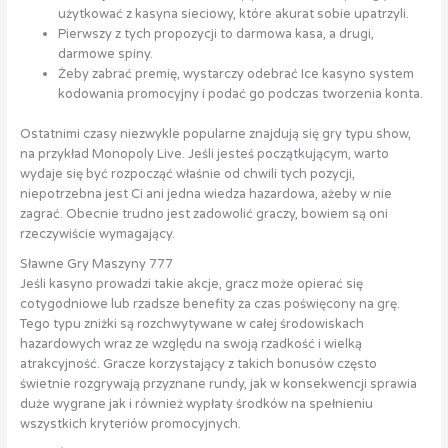
użytkować z kasyna sieciowy, które akurat sobie upatrzyli.
Pierwszy z tych propozycji to darmowa kasa, a drugi,
darmowe spiny.
Żeby zabrać premię, wystarczy odebrać Ice kasyno system
kodowania promocyjny i podać go podczas tworzenia konta.
Ostatnimi czasy niezwykle popularne znajdują się gry typu show,
na przykład Monopoly Live. Jeśli jesteś początkującym, warto
wydaje się być rozpocząć właśnie od chwili tych pozycji,
niepotrzebna jest Ci ani jedna wiedza hazardowa, ażeby w nie
zagrać. Obecnie trudno jest zadowolić graczy, bowiem są oni
rzeczywiście wymagający.
Sławne Gry Maszyny 777
Jeśli kasyno prowadzi takie akcje, gracz może opierać się
cotygodniowe lub rzadsze benefity za czas poświęcony na grę.
Tego typu zniżki są rozchwytywane w całej środowiskach
hazardowych wraz ze względu na swoją rzadkość i wielką
atrakcyjność. Gracze korzystający z takich bonusów często
świetnie rozgrywają przyznane rundy, jak w konsekwencji sprawia
duże wygrane jak i również wypłaty środków na spełnieniu
wszystkich kryteriów promocyjnych.