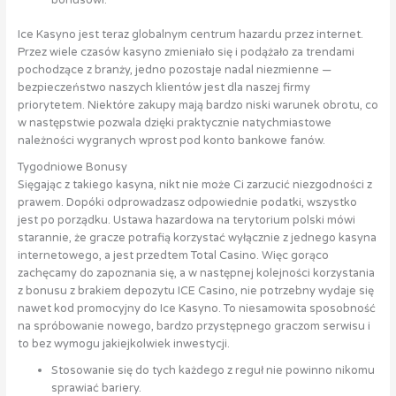
bonusowi.
Ice Kasyno jest teraz globalnym centrum hazardu przez internet.
Przez wiele czasów kasyno zmieniało się i podążało za trendami
pochodzące z branży, jedno pozostaje nadal niezmienne —
bezpieczeństwo naszych klientów jest dla naszej firmy
priorytetem. Niektóre zakupy mają bardzo niski warunek obrotu, co
w następstwie pozwala dzięki praktycznie natychmiastowe
należności wygranych wprost pod konto bankowe fanów.
Tygodniowe Bonusy
Sięgając z takiego kasyna, nikt nie może Ci zarzucić niezgodności z
prawem. Dopóki odprowadzasz odpowiednie podatki, wszystko
jest po porządku. Ustawa hazardowa na terytorium polski mówi
starannie, że gracze potrafią korzystać wyłącznie z jednego kasyna
internetowego, a jest przedtem Total Casino. Więc gorąco
zachęcamy do zapoznania się, a w następnej kolejności korzystania
z bonusu z brakiem depozytu ICE Casino, nie potrzebny wydaje się
nawet kod promocyjny do Ice Kasyno. To niesamowita sposobność
na spróbowanie nowego, bardzo przystępnego graczom serwisu i
to bez wymogu jakiejkolwiek inwestycji.
Stosowanie się do tych każdego z reguł nie powinno nikomu
sprawiać bariery.