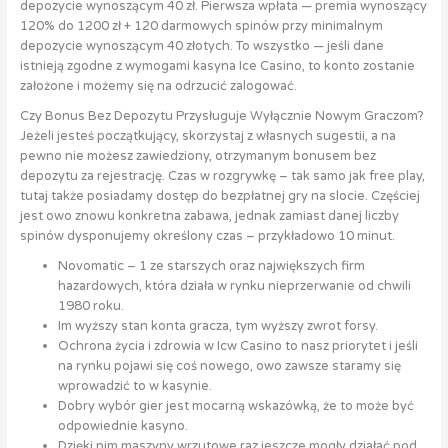
depozycie wynoszącym 40 zł. Pierwsza wpłata — premia wynoszący
120% do 1200 zł + 120 darmowych spinów przy minimalnym
depozycie wynoszącym 40 złotych. To wszystko — jeśli dane
istnieją zgodne z wymogami kasyna Ice Casino, to konto zostanie
założone i możemy się na odrzucić zalogować.
Czy Bonus Bez Depozytu Przysługuje Wyłącznie Nowym Graczom?
Jeżeli jesteś początkujący, skorzystaj z własnych sugestii, a na
pewno nie możesz zawiedziony, otrzymanym bonusem bez
depozytu za rejestrację. Czas w rozgrywkę – tak samo jak free play,
tutaj także posiadamy dostęp do bezpłatnej gry na slocie. Częściej
jest owo znowu konkretna zabawa, jednak zamiast danej liczby
spinów dysponujemy określony czas – przykładowo 10 minut.
Novomatic – 1 ze starszych oraz największych firm
hazardowych, która działa w rynku nieprzerwanie od chwili
1980 roku.
Im wyższy stan konta gracza, tym wyższy zwrot forsy.
Ochrona życia i zdrowia w Icw Casino to nasz priorytet i jeśli
na rynku pojawi się coś nowego, owo zawsze staramy się
wprowadzić to w kasynie.
Dobry wybór gier jest mocarną wskazówką, że to może być
odpowiednie kasyno.
Dzięki nim maszyny wrzutowe raz jeszcze mogły działać pod