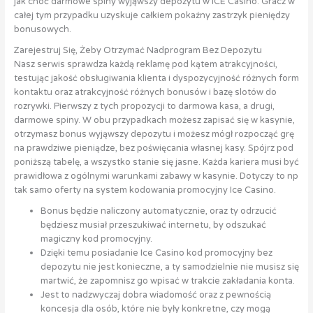
jak choć darmowe spiny wyjąwszy depozytu w ICE Casino. Gracz w
całej tym przypadku uzyskuje całkiem pokaźny zastrzyk pieniędzy
bonusowych.
Zarejestruj Się, Żeby Otrzymać Nadprogram Bez Depozytu
Nasz serwis sprawdza każdą reklamę pod kątem atrakcyjności,
testując jakość obsługiwania klienta i dyspozycyjność różnych form
kontaktu oraz atrakcyjność różnych bonusów i bazę slotów do
rozrywki. Pierwszy z tych propozycji to darmowa kasa, a drugi,
darmowe spiny. W obu przypadkach możesz zapisać się w kasynie,
otrzymasz bonus wyjąwszy depozytu i możesz mógł rozpocząć grę
na prawdziwe pieniądze, bez poświęcania własnej kasy. Spójrz pod
poniższą tabelę, a wszystko stanie się jasne. Każda kariera musi być
prawidłowa z ogólnymi warunkami zabawy w kasynie. Dotyczy to np
tak samo oferty na system kodowania promocyjny Ice Casino.
Bonus będzie naliczony automatycznie, oraz ty odrzucić
będziesz musiał przeszukiwać internetu, by odszukać
magiczny kod promocyjny.
Dzięki temu posiadanie Ice Casino kod promocyjny bez
depozytu nie jest konieczne, a ty samodzielnie nie musisz się
martwić, że zapomnisz go wpisać w trakcie zakładania konta.
Jest to nadzwyczaj dobra wiadomość oraz z pewnością
koncesja dla osób, które nie były konkretne, czy mogą