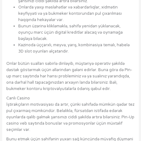
şansınızı ciddi şəkildə artıra bilərsiniz.
Onlarda yaxşı məsləhətlər və xəbərdarlıqlar, xidmətin
keyfiyyəti və ya bukmeker kontorundan pul çıxarılması
haqqında hekayələr var.
Bunun üzərinə klikləməklə, səhifə yenidən yüklənəcək,
oyunçu mərc üçün digital kreditlər alacaq və oynamağa
başlaya biləcək.
Kazinoda üççarxlı, meyvə, yarış, kombinasiya temalı, habelə
3D slot oyunları əlçatandır.
Onlar bütün sualları səbirlə dinləyib, müştəriyə operativ şəkildə
dəstək göstərmək üçün əllərindən gələni edirlər. Buna görə də Pin-
up mərc saytında hər hansı probleminiz və ya sualınız yarandıqda,
ona dərhal həll tapacağınızdan arxayın landa bilərsiniz. Bəli,
bukmeker kontoru kriptovalyutalarla ödəniş qəbul edir.
Canlı Casino
İştirakçıların motivasiyası da artır, çünki səhifədə mümkün qədər tez
pul çıxarmaq mümkündür. Beləliklə, fürsətdən istifadə edərək
oyunlarda qalib gəlmək şansınızı ciddi şəkildə artıra bilərsiniz. Pin-Up
casino veb saytında bonuslar və promosyonlar üçün müxtəlif
seçimlər var.
Bunu etmək üçün səhifənin yuxarı sağ küncündə müvafiq düyməni