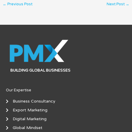
←
Previous Post
Next Post
→
BUILDING GLOBAL BUSINESSES
Our Expertise
Business Consultancy
Export Marketing
Digital Marketing
Global Mindset